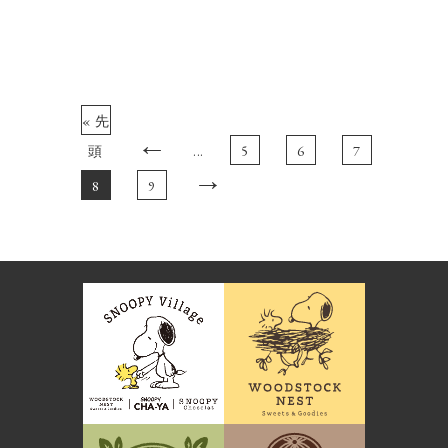
« 先
←
頭
...
5
6
7
→
8
9